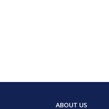
ABOUT US