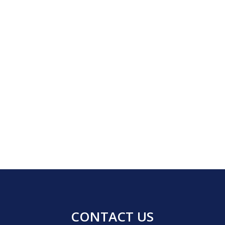
CONTACT US