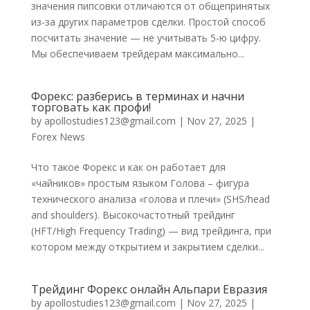
значения пипсовки отличаются от общепринятых
из-за других параметров сделки. Простой способ
посчитать значение — не учитывать 5-ю цифру.
Мы обеспечиваем трейдерам максимально...
Форекс: разберись в терминах и начни
торговать как профи!
by
apollostudies123@gmail.com
|
Nov 27, 2025
|
Forex News
Что такое Форекс и как он работает для
«чайников» простым языком Голова – фигура
технического анализа «голова и плечи» (SHS/head
and shoulders). Высокочастотный трейдинг
(HFT/High Frequency Trading) — вид трейдинга, при
котором между открытием и закрытием сделки...
Трейдинг Форекс онлайн Альпари Евразия
by
apollostudies123@gmail.com
|
Nov 27, 2025
|