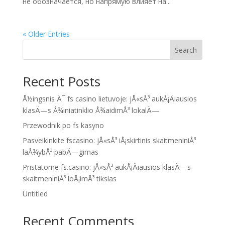
не обозначается, но напрямую влияет на...
« Older Entries
Search
Recent Posts
Å½ingsnis Ä¯ fs casino lietuvoje: jÅ«sÅ³ aukÅ¡Äiausios
klasÄ—s Å¾iniatinklio Å¾aidimÅ³ lokalÄ—
Przewodnik po fs kasyno
Pasveikinkite fscasino: jÅ«sÅ³ iÅ¡skirtinis skaitmeniniÅ³
laÅ¾ybÅ³ pabÄ—gimas
Pristatome fs.casino: jÅ«sÅ³ aukÅ¡Äiausios klasÄ—s
skaitmeniniÅ³ loÅ¡imÅ³ tikslas
Untitled
Recent Comments