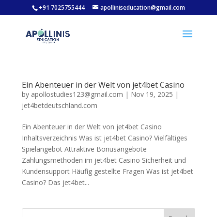
+91 7025755444
apolliniseducation@gmail.com
Ein Abenteuer in der Welt von jet4bet Casino
by
apollostudies123@gmail.com
|
Nov 19, 2025
|
jet4betdeutschland.com
Ein Abenteuer in der Welt von jet4bet Casino
Inhaltsverzeichnis Was ist jet4bet Casino? Vielfältiges
Spielangebot Attraktive Bonusangebote
Zahlungsmethoden im jet4bet Casino Sicherheit und
Kundensupport Häufig gestellte Fragen Was ist jet4bet
Casino? Das jet4bet...