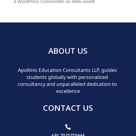
A WordPress Commenter
on
Hello world!
ABOUT US
Apollinis Education Consultants LLP, guides 
students globally with personalized 
consultancy and unparalleled dedication to 
excellence
CONTACT US

+91 7025755444