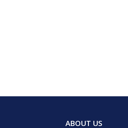
ABOUT US