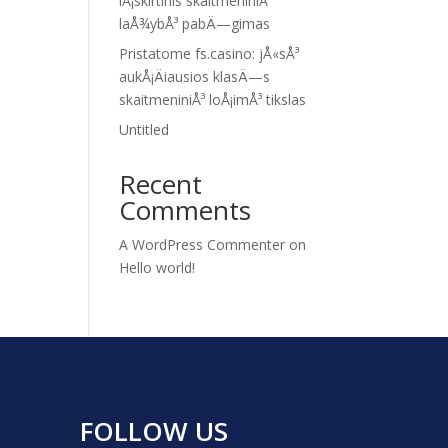
iÅ¡skirtinis skaitmeniniÅ³
laÅ¾ybÅ³ pabÄ—gimas
Pristatome fs.casino: jÅ«sÅ³
aukÅ¡Äiausios klasÄ—s
skaitmeniniÅ³ loÅ¡imÅ³ tikslas
Untitled
Recent
Comments
A WordPress Commenter
on
Hello world!
FOLLOW US