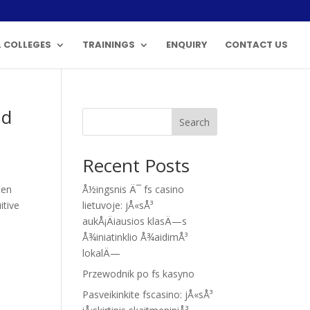
 COLLEGES
TRAININGS
ENQUIRY
CONTACT US
nd
Search
Recent Posts
ten
Å½ingsnis Ä¯ fs casino
itive
lietuvoje: jÅ«sÅ³
aukÅ¡Äiausios klasÄ—s
Å¾iniatinklio Å¾aidimÅ³
lokalÄ—
Przewodnik po fs kasyno
Pasveikinkite fscasino: jÅ«sÅ³