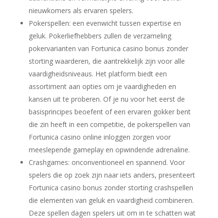
nieuwkomers als ervaren spelers.
Pokerspellen: een evenwicht tussen expertise en
geluk. Pokerliefhebbers zullen de verzameling
pokervarianten van Fortunica casino bonus zonder
storting waarderen, die aantrekkelijk zijn voor alle
vaardigheidsniveaus. Het platform biedt een
assortiment aan opties om je vaardigheden en
kansen uit te proberen. Of je nu voor het eerst de
basisprincipes beoefent of een ervaren gokker bent
die zin heeft in een competitie, de pokerspellen van
Fortunica casino online inloggen zorgen voor
meeslepende gameplay en opwindende adrenaline.
Crashgames: onconventioneel en spannend. Voor
spelers die op zoek zijn naar iets anders, presenteert
Fortunica casino bonus zonder storting crashspellen
die elementen van geluk en vaardigheid combineren.
Deze spellen dagen spelers uit om in te schatten wat