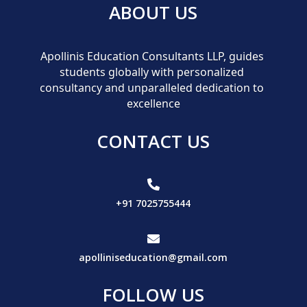
ABOUT US
Apollinis Education Consultants LLP, guides 
students globally with personalized 
consultancy and unparalleled dedication to 
excellence
CONTACT US

+91 7025755444

apolliniseducation@gmail.com
FOLLOW US