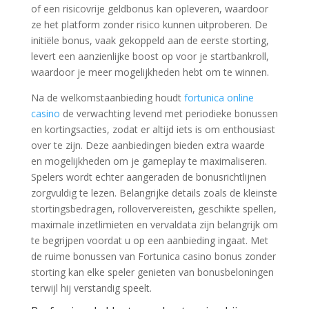
of een risicovrije geldbonus kan opleveren, waardoor
ze het platform zonder risico kunnen uitproberen. De
initiële bonus, vaak gekoppeld aan de eerste storting,
levert een aanzienlijke boost op voor je startbankroll,
waardoor je meer mogelijkheden hebt om te winnen.
Na de welkomstaanbieding houdt
fortunica online
casino
de verwachting levend met periodieke bonussen
en kortingsacties, zodat er altijd iets is om enthousiast
over te zijn. Deze aanbiedingen bieden extra waarde
en mogelijkheden om je gameplay te maximaliseren.
Spelers wordt echter aangeraden de bonusrichtlijnen
zorgvuldig te lezen. Belangrijke details zoals de kleinste
stortingsbedragen, rolloververeisten, geschikte spellen,
maximale inzetlimieten en vervaldata zijn belangrijk om
te begrijpen voordat u op een aanbieding ingaat. Met
de ruime bonussen van Fortunica casino bonus zonder
storting kan elke speler genieten van bonusbeloningen
terwijl hij verstandig speelt.