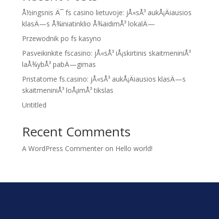
Å½ingsnis Ä¯ fs casino lietuvoje: jÅ«sÅ³ aukÅ¡Äiausios
klasÄ—s Å¾iniatinklio Å¾aidimÅ³ lokalÄ—
Przewodnik po fs kasyno
Pasveikinkite fscasino: jÅ«sÅ³ iÅ¡skirtinis skaitmeniniÅ³
laÅ¾ybÅ³ pabÄ—gimas
Pristatome fs.casino: jÅ«sÅ³ aukÅ¡Äiausios klasÄ—s
skaitmeniniÅ³ loÅ¡imÅ³ tikslas
Untitled
Recent Comments
A WordPress Commenter
on
Hello world!