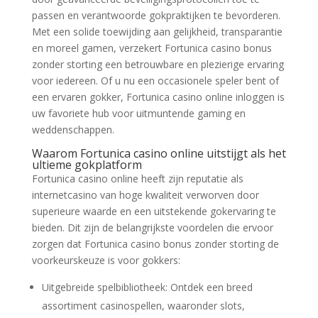
passen en verantwoorde gokpraktijken te bevorderen.
Met een solide toewijding aan gelijkheid, transparantie
en moreel gamen, verzekert Fortunica casino bonus
zonder storting een betrouwbare en plezierige ervaring
voor iedereen. Of u nu een occasionele speler bent of
een ervaren gokker, Fortunica casino online inloggen is
uw favoriete hub voor uitmuntende gaming en
weddenschappen.
Waarom Fortunica casino online uitstijgt als het
ultieme gokplatform
Fortunica casino online heeft zijn reputatie als
internetcasino van hoge kwaliteit verworven door
superieure waarde en een uitstekende gokervaring te
bieden. Dit zijn de belangrijkste voordelen die ervoor
zorgen dat Fortunica casino bonus zonder storting de
voorkeurskeuze is voor gokkers:
Uitgebreide spelbibliotheek: Ontdek een breed
assortiment casinospellen, waaronder slots,