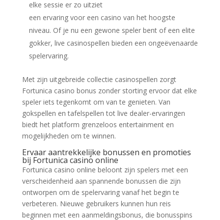
elke sessie er zo uitziet
een ervaring voor een casino van het hoogste
niveau. Of je nu een gewone speler bent of een elite
gokker, live casinospellen bieden een ongeëvenaarde
spelervaring.
Met zijn uitgebreide collectie casinospellen zorgt
Fortunica casino bonus zonder storting ervoor dat elke
speler iets tegenkomt om van te genieten. Van
gokspellen en tafelspellen tot live dealer-ervaringen
biedt het platform grenzeloos entertainment en
mogelijkheden om te winnen.
Ervaar aantrekkelijke bonussen en promoties
bij Fortunica casino online
Fortunica casino online beloont zijn spelers met een
verscheidenheid aan spannende bonussen die zijn
ontworpen om de spelervaring vanaf het begin te
verbeteren. Nieuwe gebruikers kunnen hun reis
beginnen met een aanmeldingsbonus, die bonusspins