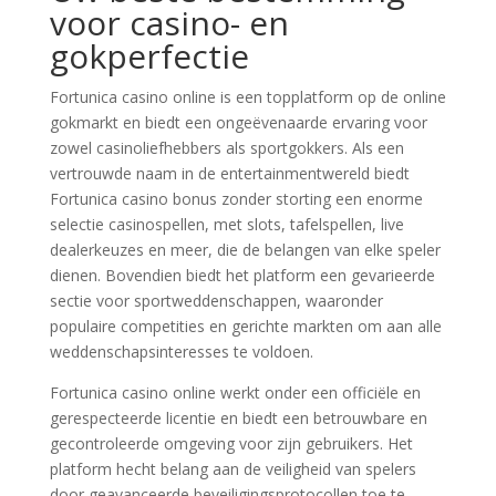
voor casino- en
gokperfectie
Fortunica casino online is een topplatform op de online
gokmarkt en biedt een ongeëvenaarde ervaring voor
zowel casinoliefhebbers als sportgokkers. Als een
vertrouwde naam in de entertainmentwereld biedt
Fortunica casino bonus zonder storting een enorme
selectie casinospellen, met slots, tafelspellen, live
dealerkeuzes en meer, die de belangen van elke speler
dienen. Bovendien biedt het platform een ​​gevarieerde
sectie voor sportweddenschappen, waaronder
populaire competities en gerichte markten om aan alle
weddenschapsinteresses te voldoen.
Fortunica casino online werkt onder een officiële en
gerespecteerde licentie en biedt een betrouwbare en
gecontroleerde omgeving voor zijn gebruikers. Het
platform hecht belang aan de veiligheid van spelers
door geavanceerde beveiligingsprotocollen toe te