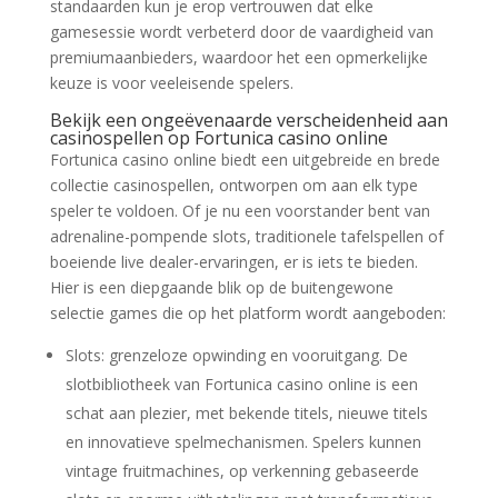
standaarden kun je erop vertrouwen dat elke
gamesessie wordt verbeterd door de vaardigheid van
premiumaanbieders, waardoor het een opmerkelijke
keuze is voor veeleisende spelers.
Bekijk een ongeëvenaarde verscheidenheid aan
casinospellen op Fortunica casino online
Fortunica casino online biedt een uitgebreide en brede
collectie casinospellen, ontworpen om aan elk type
speler te voldoen. Of je nu een voorstander bent van
adrenaline-pompende slots, traditionele tafelspellen of
boeiende live dealer-ervaringen, er is iets te bieden.
Hier is een diepgaande blik op de buitengewone
selectie games die op het platform wordt aangeboden:
Slots: grenzeloze opwinding en vooruitgang. De
slotbibliotheek van Fortunica casino online is een
schat aan plezier, met bekende titels, nieuwe titels
en innovatieve spelmechanismen. Spelers kunnen
vintage fruitmachines, op verkenning gebaseerde