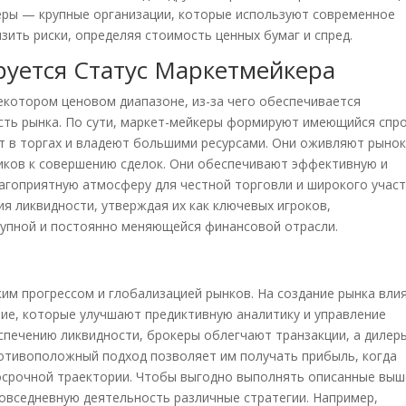
ры — крупные организации, которые используют современное
ить риски, определяя стоимость ценных бумаг и спред.
руется Статус Маркетмейкера
екотором ценовом диапазоне, из-за чего обеспечивается
сть рынка. По сути, маркет-мейкеры формируют имеющийся спро
ют в торгах и владеют большими ресурсами. Они оживляют рынок
иков к совершению сделок. Они обеспечивают эффективную и
агоприятную атмосферу для честной торговли и широкого участ
я ликвидности, утверждая их как ключевых игроков,
упной и постоянно меняющейся финансовой отрасли.
ким прогрессом и глобализацией рынков. На создание рынка вли
ие, которые улучшают предиктивную аналитику и управление
спечению ликвидности, брокеры облегчают транзакции, а дилер
ротивоположный подход позволяет им получать прибыль, когда
осрочной траектории. Чтобы выгодно выполнять описанные выш
овседневную деятельность различные стратегии. Например,