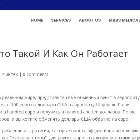
m
HOME
SERVICES
ABOUT US
MBBS MEDICAL
то Такой И Как Он Работает
|
Финтех
|
0 comments
в реальном мире, представьте себе обменный пункт в аэропорту
нять 100 евро на доллары США в аэропорту Шарля де Голля.
 a hundred евро и получить a hundred and ten долларов. После
ларов, и вы хотите обменять доллары США обратно на евро.
отребление и стратегии, которые просто эффективно использую
 как “охота на стопы”, для других – просто алгоритм оптимизац