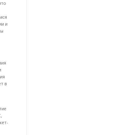
ято
емся
ии и
ны
вия
и
ния
ет в
тие
C,
кет-