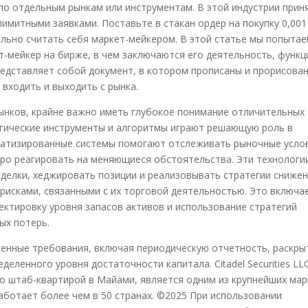
по отдельным рынкам или инструментам. В этой индустрии прин
лимитными заявками. Поставьте в стакан ордер на покупку 0,001
льно считать себя маркет-мейкером. В этой статье мы попыта
-мейкер на бирже, в чем заключаются его деятельность, функц
редставляет собой документ, в котором прописаны и прорисова
 входить и выходить с рынка.
нков, крайне важно иметь глубокое понимание отличительных
огические инструменты и алгоритмы играют решающую роль в
матизированные системы помогают отслеживать рыночные усло
тро реагировать на меняющиеся обстоятельства. Эти технологи
делки, хеджировать позиции и реализовывать стратегии сниже
рисками, связанными с их торговой деятельностью. Это включа
ектировку уровня запасов активов и использование стратегий
ых потерь.
нные требования, включая периодическую отчетность, раскры
ленного уровня достаточности капитала. Citadel Securities LL
о штаб-квартирой в Майами, является одним из крупнейших мар
аботает более чем в 50 странах. ©2025 При использовании