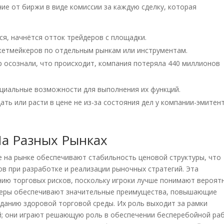
е от биржи в виде комиссии за каждую сделку, которая
ся, начнётся отток трейдеров с площадки.
ркетмейкеров по отдельным рынкам или инструментам.
oup осознали, что происходит, компания потеряла 440 миллионов
циальные возможности для выполнения их функций.
ть или расти в цене не из-за состояния дел у компании-эмитент
На Разных Рынках
е на рынке обеспечивают стабильность ценовой структуры, что
ов при разработке и реализации рыночных стратегий. Эта
нию торговых рисков, поскольку игроки лучше понимают вероят
йкеры обеспечивают значительные преимущества, повышающие
данию здоровой торговой среды. Их роль выходит за рамки
й; они играют решающую роль в обеспечении бесперебойной ра