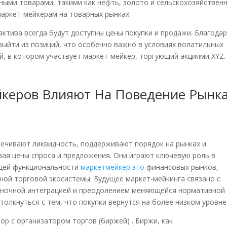
ными товарами, такими как нефть, золото и сельскохозяйствен
аркет-мейкерам на товарных рынках.
актива всегда будут доступны цены покупки и продажи. Благода
выйти из позиций, что особенно важно в условиях волатильных
й, в котором участвует маркет-мейкер, торгующий акциями XYZ.
йкеров Влияют На Поведение Рынк
печивают ликвидность, поддерживают порядок на рынках и
ая цены спроса и предложения. Они играют ключевую роль в
бщей функциональности
маркетмейкер это
финансовых рынков,
ой торговой экосистемы. Будущее маркет-мейкинга связано с
ыночной интеграцией и преодолением меняющейся нормативной
толкнуться с тем, что покупки вернутся на более низком уровне
р с организатором торгов (биржей) . Биржи, как