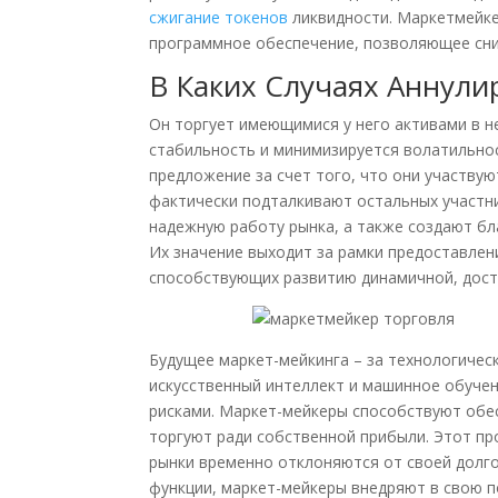
сжигание токенов
ликвидности. Маркетмейке
программное обеспечение, позволяющее сниз
В Каких Случаях Аннули
Он торгует имеющимися у него активами в н
стабильность и минимизируется волатильно
предложение за счет того, что они участву
фактически подталкивают остальных участн
надежную работу рынка, а также создают бл
Их значение выходит за рамки предоставлени
способствующих развитию динамичной, дост
Будущее маркет-мейкинга – за технологичес
искусственный интеллект и машинное обучен
рисками. Маркет-мейкеры способствуют обе
торгуют ради собственной прибыли. Этот п
рынки временно отклоняются от своей долг
функции, маркет-мейкеры внедряют в свою п