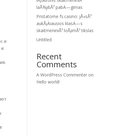
iÅ¡skirtinis skaitmeniniÅ³
laÅ¾ybÅ³ pabÄ—gimas
Pristatome fs.casino: jÅ«sÅ³
aukÅ¡Äiausios klasÄ—s
skaitmeniniÅ³ loÅ¡imÅ³ tikslas
Untitled
с и
 и
Recent
Comments
ия.
A WordPress Commenter
on
Hello world!
яют
ы
е