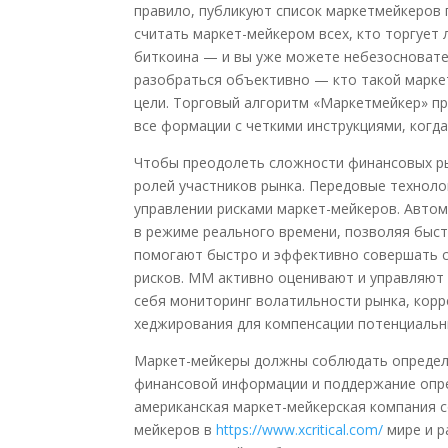
правило, публикуют список маркетмейкеров 
считать маркет-мейкером всех, кто торгует 
биткоина — и вы уже можете небезосновате
разобраться объективно — кто такой маркет
цели. Торговый алгоритм «Маркетмейкер» п
все формации с четкими инструкциями, когда
Чтобы преодолеть сложности финансовых ры
ролей участников рынка. Передовые технол
управлении рисками маркет-мейкеров. Авто
в режиме реального времени, позволяя быс
помогают быстро и эффективно совершать с
рисков. ММ активно оценивают и управляют 
себя мониторинг волатильности рынка, корр
хеджирования для компенсации потенциальн
Маркет-мейкеры должны соблюдать определе
финансовой информации и поддержание опреде
американская маркет-мейкерская компания с
мейкеров в
https://www.xcritical.com/
мире и р