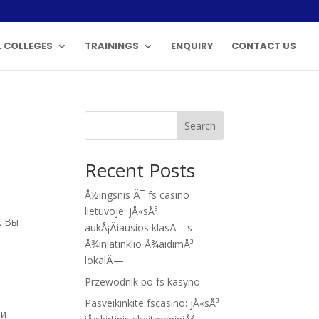
 COLLEGES
TRAININGS
ENQUIRY
CONTACT US
Search
Recent Posts
Å½ingsnis Ä¯ fs casino
lietuvoje: jÅ«sÅ³
. Вы
aukÅ¡Äiausios klasÄ—s
Å¾iniatinklio Å¾aidimÅ³
lokalÄ—
Przewodnik po fs kasyno
т
Pasveikinkite fscasino: jÅ«sÅ³
ии