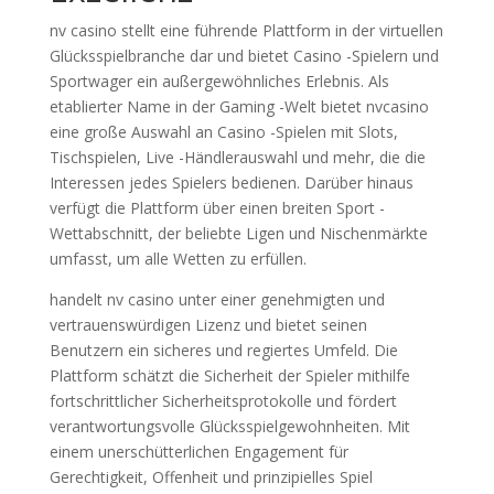
nv casino stellt eine führende Plattform in der virtuellen
Glücksspielbranche dar und bietet Casino -Spielern und
Sportwager ein außergewöhnliches Erlebnis. Als
etablierter Name in der Gaming -Welt bietet nvcasino
eine große Auswahl an Casino -Spielen mit Slots,
Tischspielen, Live -Händlerauswahl und mehr, die die
Interessen jedes Spielers bedienen. Darüber hinaus
verfügt die Plattform über einen breiten Sport -
Wettabschnitt, der beliebte Ligen und Nischenmärkte
umfasst, um alle Wetten zu erfüllen.
handelt nv casino unter einer genehmigten und
vertrauenswürdigen Lizenz und bietet seinen
Benutzern ein sicheres und regiertes Umfeld. Die
Plattform schätzt die Sicherheit der Spieler mithilfe
fortschrittlicher Sicherheitsprotokolle und fördert
verantwortungsvolle Glücksspielgewohnheiten. Mit
einem unerschütterlichen Engagement für
Gerechtigkeit, Offenheit und prinzipielles Spiel