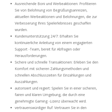
Ausreichende Boni und Werbeaktionen: Profitieren
Sie von Belohnung von Begrüßungsanreizen,
aktuellen Werbeaktionen und Belohnungen, die zur
Verbesserung Ihres Spielerlebnisses geschaffen
wurden.
Kundenunterstützung 24/7: Erhalten Sie
kontinuierliche Anleitung von einem engagierten
Support -Team, bereit für Abfragen oder
Herausforderungen.
Sichere und schnelle Transaktionen: Erleben Sie den
Komfort mit sicheren Zahlungsmethoden und
schnellen Abschlusszeiten für Einzahlungen und
Auszahlungen.
autorisiert und regiert: Spielen Sie in einer sicheren,
fairen und klaren Umgebung, die durch eine
genehmigte Gaming -Lizenz überwacht wird.
vertrauenswürdiger Ruf: Vertrauen Sie in den