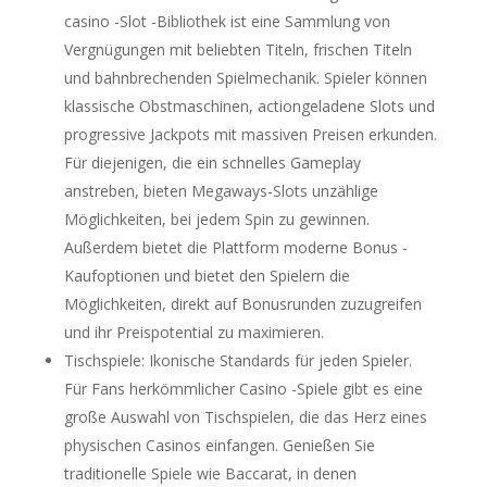
casino -Slot -Bibliothek ist eine Sammlung von
Vergnügungen mit beliebten Titeln, frischen Titeln
und bahnbrechenden Spielmechanik. Spieler können
klassische Obstmaschinen, actiongeladene Slots und
progressive Jackpots mit massiven Preisen erkunden.
Für diejenigen, die ein schnelles Gameplay
anstreben, bieten Megaways-Slots unzählige
Möglichkeiten, bei jedem Spin zu gewinnen.
Außerdem bietet die Plattform moderne Bonus -
Kaufoptionen und bietet den Spielern die
Möglichkeiten, direkt auf Bonusrunden zuzugreifen
und ihr Preispotential zu maximieren.
Tischspiele: Ikonische Standards für jeden Spieler.
Für Fans herkömmlicher Casino -Spiele gibt es eine
große Auswahl von Tischspielen, die das Herz eines
physischen Casinos einfangen. Genießen Sie
traditionelle Spiele wie Baccarat, in denen