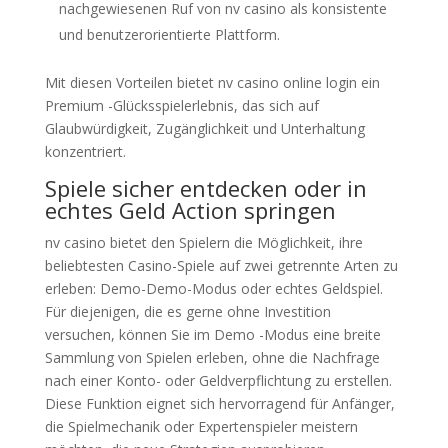
nachgewiesenen Ruf von nv casino als konsistente
und benutzerorientierte Plattform.
Mit diesen Vorteilen bietet nv casino online login ein
Premium -Glücksspielerlebnis, das sich auf
Glaubwürdigkeit, Zugänglichkeit und Unterhaltung
konzentriert.
Spiele sicher entdecken oder in
echtes Geld Action springen
nv casino bietet den Spielern die Möglichkeit, ihre
beliebtesten Casino-Spiele auf zwei getrennte Arten zu
erleben: Demo-Demo-Modus oder echtes Geldspiel.
Für diejenigen, die es gerne ohne Investition
versuchen, können Sie im Demo -Modus eine breite
Sammlung von Spielen erleben, ohne die Nachfrage
nach einer Konto- oder Geldverpflichtung zu erstellen.
Diese Funktion eignet sich hervorragend für Anfänger,
die Spielmechanik oder Expertenspieler meistern