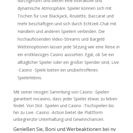
durchgeführt und bieten eine interaktive und
dynamische Atmosphäre. Spieler können sich mit
Tischen für Live Blackjack, Roulette, Baccarat und
mehr beschäftigen und sich durch Echtzeit-Chat mit
Händlern und anderen Spielern verbinden. Die
hochauflösenden Video-Streams und Bargeld
Wettenoptionen lassen jede Sitzung wie eine Reise in
ein erstklassiges Casino aussehen. Egal, ob Sie ein
alltäglicher Spieler oder ein großer Spender sind, Live
-Casino -Spiele bieten ein unübertroffenes
Spielerlebnis.
Mit seiner riesigen Sammlung von Casino -Spielen
garantiert nvcasino, dass jeder Spieler etwas zu lieben
findet. Von Slot -Spielen und Casino -Tischspielen bis
hin zu Live -Casino -Action bietet die Plattform
unbegrenzte Unterhaltung und Gewinnchancen.
Genießen Sie, Boni und Werbeaktionen bei nv