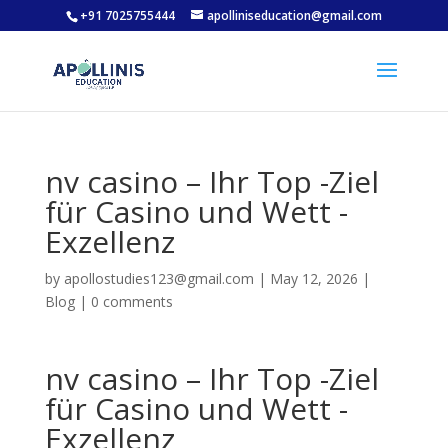
+91 7025755444
apolliniseducation@gmail.com
nv casino – Ihr Top -Ziel
für Casino und Wett -
Exzellenz
by
apollostudies123@gmail.com
|
May 12, 2026
|
Blog
|
0 comments
nv casino – Ihr Top -Ziel
für Casino und Wett -
Exzellenz