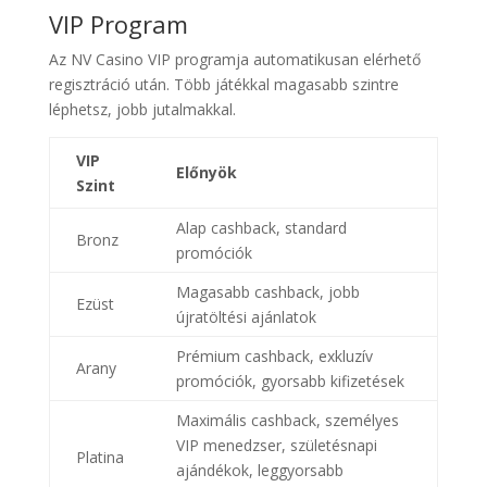
VIP Program
Az NV Casino VIP programja automatikusan elérhető
regisztráció után. Több játékkal magasabb szintre
léphetsz, jobb jutalmakkal.
VIP
Előnyök
Szint
Alap cashback, standard
Bronz
promóciók
Magasabb cashback, jobb
Ezüst
újratöltési ajánlatok
Prémium cashback, exkluzív
Arany
promóciók, gyorsabb kifizetések
Maximális cashback, személyes
VIP menedzser, születésnapi
Platina
ajándékok, leggyorsabb