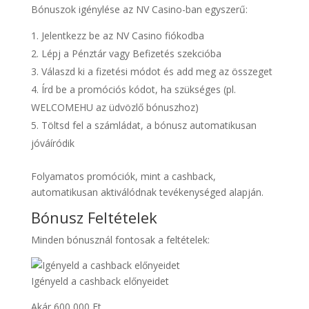
Bónuszok igénylése az NV Casino-ban egyszerű:
Jelentkezz be az NV Casino fiókodba
Lépj a Pénztár vagy Befizetés szekcióba
Válaszd ki a fizetési módot és add meg az összeget
Írd be a promóciós kódot, ha szükséges (pl.
WELCOMEHU az üdvözlő bónuszhoz)
Töltsd fel a számládat, a bónusz automatikusan
jóváíródik
Folyamatos promóciók, mint a cashback,
automatikusan aktiválódnak tevékenységed alapján.
Bónusz Feltételek
Minden bónusznál fontosak a feltételek:
Igényeld a cashback előnyeidet
Akár 600 000 Ft