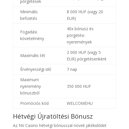
pörgetések
Minimális
8 000 HUF (vagy 20
befizetés
EUR)
40x bónusz és
Fogadási
pörgetési
követelmény
nyeremények
2 000 HUF (vagy 5
Maximális tét
EUR) pörgetésenként
Érvényességi idő
7 nap
Maximum
nyeremény
350 000 HUF
bónuszból
Promóciós kód
WELCOMEHU
Hétvégi Újratöltési Bónusz
Az NV Casino hétvégi bónusszal növeli játékidődet