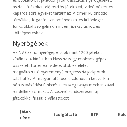
és Evolution. A játékkönyvtár klasszikus nyerőgépeket,
asztali játékokat, élő osztós játékokat, videó pókert és
kaparós sorsjegyeket tartalmaz. A címek különböző
témákkal, fogadási tartományokkal és különleges
funkciókkal szolgálnak minden játékstílushoz és
költségvetéshez.
Nyerőgépek
Az NV Casino nyerőgépei több mint 1200 játékot
kínálnak. A kínálatban klasszikus gyümölcsös gépek,
összetett történetű videoslotok és életet
megváltoztató nyereményű progresszív jackpotok
találhatók. A magyar játékosok különösen kedvelik a
bónuszvásárlási funkcióval és Megaways mechanikával
rendelkező címeket. A kaszinó rendszeresen új
játékokkal frissíti a választékot.
Játék
Szolgáltató
RTP
Külö
Címe