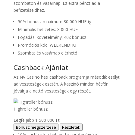
szombaton és vasárnap. Ez extra pénzt ad a
befizetéseidhez.
50% bónusz maximum 30 000 HUF-ig
Minimális befizetés: 8 000 HUF
Fogadási követelmény: 40x bónusz
Promóciós kód: WEEKENDHU
Szombat és vasárnap elérhető
Cashback Ajánlat
Az NV Casino heti cashback programja második esélyt
ad veszteségek esetén. A kaszinó minden hétfőn
jóváírja a nettó veszteségek egy részét.
Highroller bónusz
Legfeljebb 1 500 000 Ft
Bónusz megszerzése
Részletek
10% cashback a heti nettó veszteségekre