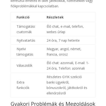
keresztül érheted el őket játékokkal, fizetésekkel vagy
fiókproblémákkal kapcsolatban.
Funkció
Részletek
Támogatási
Élő chat, e-mail, telefon,
csatornák
webes űrlap
Nyitvatartás
24 óra, 7 nap hetente
Nyelvi
Magyar, angol, német,
támogatás
francia, orosz
Élő chat: azonnali, E-mail: 1-
Válaszidők
24 óra, Telefon: azonnali
Részletes GYIK szekció
Extra
banki ügyekről,
funkciók
bónuszokról, játékokról és
ellenőrzésről
Gyakori Problémák és Megoldások