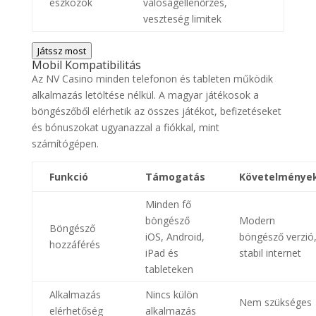
eszközök
valóságellenőrzés,
veszteség limitek
Játssz most
Mobil Kompatibilitás
Az NV Casino minden telefonon és tableten működik
alkalmazás letöltése nélkül. A magyar játékosok a
böngészőből elérhetik az összes játékot, befizetéseket
és bónuszokat ugyanazzal a fiókkal, mint
számítógépen.
Funkció
Támogatás
Követelménye
Minden fő
böngésző
Modern
Böngésző
iOS, Android,
böngésző verzió
hozzáférés
iPad és
stabil internet
tableteken
Alkalmazás
Nincs külön
Nem szükséges
elérhetőség
alkalmazás