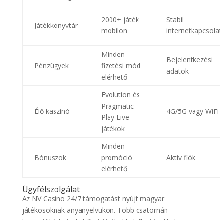
2000+ játék
Stabil
Játékkönyvtár
mobilon
internetkapcsola
Minden
Bejelentkezési
Pénzügyek
fizetési mód
adatok
elérhető
Evolution és
Pragmatic
Élő kaszinó
4G/5G vagy WiFi
Play Live
játékok
Minden
Bónuszok
promóció
Aktív fiók
elérhető
Ügyfélszolgálat
Az NV Casino 24/7 támogatást nyújt magyar
játékosoknak anyanyelvükön. Több csatornán