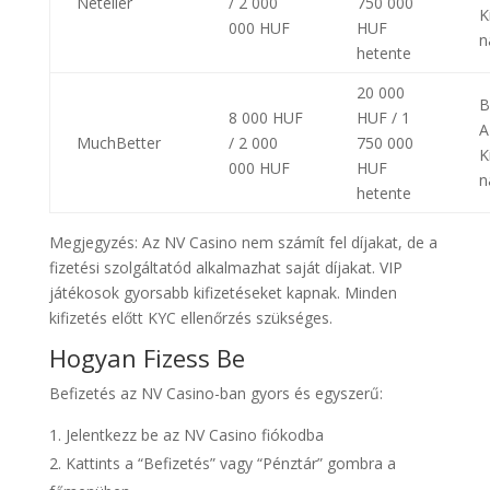
Neteller
/ 2 000
750 000
K
000 HUF
HUF
n
hetente
20 000
B
8 000 HUF
HUF / 1
A
MuchBetter
/ 2 000
750 000
K
000 HUF
HUF
n
hetente
Megjegyzés: Az NV Casino nem számít fel díjakat, de a
fizetési szolgáltatód alkalmazhat saját díjakat. VIP
játékosok gyorsabb kifizetéseket kapnak. Minden
kifizetés előtt KYC ellenőrzés szükséges.
Hogyan Fizess Be
Befizetés az NV Casino-ban gyors és egyszerű:
Jelentkezz be az NV Casino fiókodba
Kattints a “Befizetés” vagy “Pénztár” gombra a