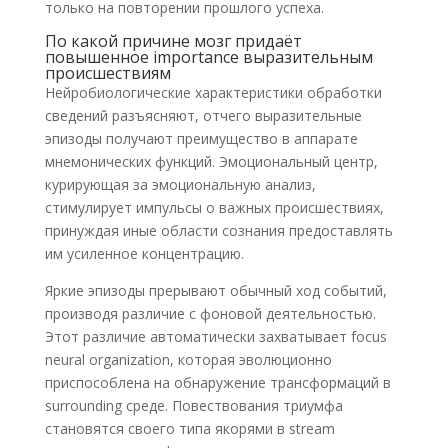
только на повторении прошлого успеха.
По какой причине мозг придаёт
повышенное importance выразительным
происшествиям
Нейробиологические характеристики обработки
сведений разъясняют, отчего выразительные
эпизоды получают преимущество в аппарате
мнемонических функций. Эмоциональный центр,
курирующая за эмоциональную анализ,
стимулирует импульсы о важных происшествиях,
принуждая иные области сознания предоставлять
им усиленное концентрацию.
Яркие эпизоды прерывают обычный ход событий,
производя различие с фоновой деятельностью.
Этот различие автоматически захватывает focus
neural organization, которая эволюционно
приспособлена на обнаружение трансформаций в
surrounding среде. Повествования триумфа
становятся своего типа якорями в stream