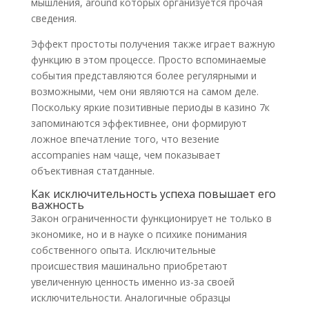
мышления, around которых организуется прочая
сведения.
Эффект простоты получения также играет важную
функцию в этом процессе. Просто вспоминаемые
события представляются более регулярными и
возможными, чем они являются на самом деле.
Поскольку яркие позитивные периоды в казино 7к
запоминаются эффективнее, они формируют
ложное впечатление того, что везение
accompanies нам чаще, чем показывает
объективная статданные.
Как исключительность успеха повышает его
важность
Закон ограниченности функционирует не только в
экономике, но и в науке о психике понимания
собственного опыта. Исключительные
происшествия машинально приобретают
увеличенную ценность именно из-за своей
исключительности. Аналогичные образцы