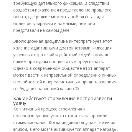
требующую детального фиксации. В следствии
создаётся искажённая представление прошлого
опыта, где редкие моменты победы выглядят
более регулярными и важными, чем они
представали на самом деле.
Эволюционная дисциплина интерпретирует этот
явление адаптивными достоинствами. Фиксация
успешных стратегий и действий содействовало
нашим пращурам процветать и преуспевать.
Однако в современном обществе этот аппарат
может вести к неправильной определению личных
способностей и нереалистичным предположениям
от будущих начинаний казино 7к.
Как действует стремление воспроизвести
удачу
Когнитивный процесс стремления к
воспроизведению успеха строится на правиле
стимулирования. Когда индивид ощущает везучий
эпизод, в его мозге активируется аппарат награды,