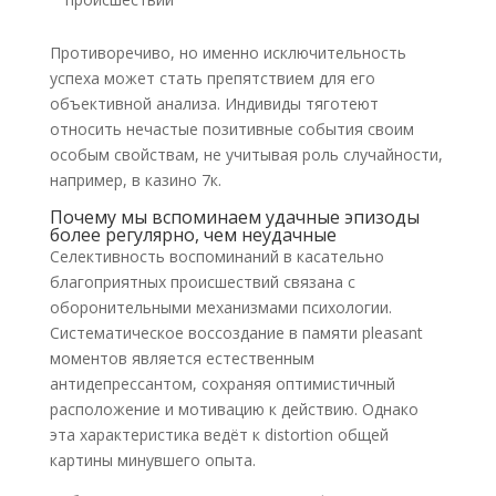
Противоречиво, но именно исключительность
успеха может стать препятствием для его
объективной анализа. Индивиды тяготеют
относить нечастые позитивные события своим
особым свойствам, не учитывая роль случайности,
например, в казино 7к.
Почему мы вспоминаем удачные эпизоды
более регулярно, чем неудачные
Селективность воспоминаний в касательно
благоприятных происшествий связана с
оборонительными механизмами психологии.
Систематическое воссоздание в памяти pleasant
моментов является естественным
антидепрессантом, сохраняя оптимистичный
расположение и мотивацию к действию. Однако
эта характеристика ведёт к distortion общей
картины минувшего опыта.