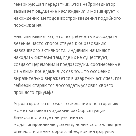
генерирующая передатчик. Этот нейромедиатор
вызывает ощущение наслаждения и мотивирует к
нахождению методов воспроизведения подобного
переживания.
Анализы выявляют, что потребность воссоздать
везение часто способствует к образованию
навязчивого активности. Индивиды начинают
находить системы там, где их не существует,
создают церемонии и предрассудки, соотнесённые
с былыми победами в 7k casino. Это особенно
выразительно выражается в азартных activities, где
геймеры стараются воссоздать условия своего
прошлого триумфа.
Угроза кроется в том, что желание к повторению
может затмевать здравый разбор ситуации.
Личность стартует не учитывать
модифицированные условия, новые составляющие
опасности и иные opportunities, концентрируясь