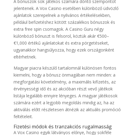
A bónuszok sok játékos számára döntő szempontot
jelentenek. A Vox Casino esetében különböző üdvözlő
ajánlatok szerepelnek a nyilvános értékelésekben,
például befizetéshez kötött százalékos bónuszok és
extra free spin csomagok. A Casino Guru négy
különböző bónuszt is felsorol, köztük akár €500–
€1,000 értékű ajánlatokat és extra pörgetéseket,
ugyanakkor hangsúlyozza, hogy ezek országonként
eltérhetnek.
Magyar piacra készülő tartalomnál különösen fontos
kiemelni, hogy a bónusz önmagában nem minden: a
megforgatási követelmény, a maximális kifizetés, az
érvényességi idő és az akcióban részt vevő játékok
listája legalább ennyire lényeges. A magyar játékosok
számára ezért a legjobb megoldás mindig az, ha az
aktiválás előtt részletesen átnézik az aktuális promóció
feltételeit.
Fizetési módok és tranzakciós rugalmasság
A Vox Casino egyik látványos előnye, hogy sokféle