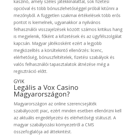
kaszinó, amely széles játékkínálattal, sok fizetési
opcióval és több bónuszlehetőséggel próbál kitűnni a
mezőnyből. A független szakmai értékelések több erős
pontot is kiemelnek, ugyanakkor a nyilvános
felhasználói visszajelzések között számos kritikus hang
is megjelenik, főként a kifizetések és az ügyfélszolgálat
kapcsán. Magyar játékosként ezért a legjobb
megközelítés a körültekintő ellenőrzés: licenc,
elérhetőség, bónuszfeltételek, fizetési szabályok és
valós felhasználói tapasztalatok átnézése még a
regisztráció előtt.
GYIK
Legális a Vox Casino
Magyarországon?
Magyarországon az online szerencsejáték
szabályozott piac, ezért minden esetben ellenőrizni kell
az aktuális engedélyezési és elérhetőségi státuszt. A
magyar szabályozási környezetről a CMS
összefoglalója ad áttekintést.