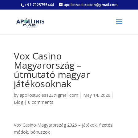
+91 7025755444
apolliniseducation@gmail.com
Vox Casino
Magyarország –
útmutató magyar
játékosoknak
by
apollostudies123@gmail.com
|
May 14, 2026
|
Blog
|
0 comments
Vox Casino Magyarország 2026 – játékok, fizetési
módok, bónuszok