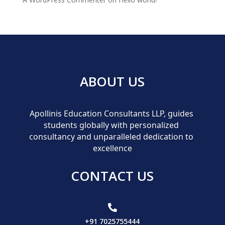
ABOUT US
Apollinis Education Consultants LLP, guides 
students globally with personalized 
consultancy and unparalleled dedication to 
excellence
CONTACT US

+91 7025755444