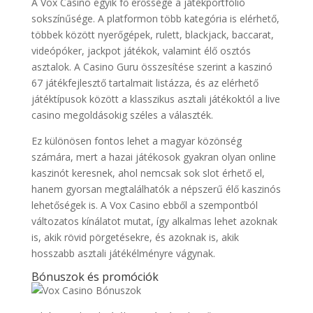
A Vox Casino egyik fő erőssége a játékportfólió
sokszínűsége. A platformon több kategória is elérhető,
többek között nyerőgépek, rulett, blackjack, baccarat,
videópóker, jackpot játékok, valamint élő osztós
asztalok. A Casino Guru összesítése szerint a kaszinó
67 játékfejlesztő tartalmait listázza, és az elérhető
játéktípusok között a klasszikus asztali játékoktól a live
casino megoldásokig széles a választék.
Ez különösen fontos lehet a magyar közönség
számára, mert a hazai játékosok gyakran olyan online
kaszinót keresnek, ahol nemcsak sok slot érhető el,
hanem gyorsan megtalálhatók a népszerű élő kaszinós
lehetőségek is. A Vox Casino ebből a szempontból
változatos kínálatot mutat, így alkalmas lehet azoknak
is, akik rövid pörgetésekre, és azoknak is, akik
hosszabb asztali játékélményre vágynak.
Bónuszok és promóciók