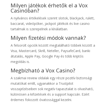
Milyen játékok érhetők el a Vox
Casinóban?
A nyilvános értékelések szerint slotok, blackjack, rulett,
baccarat, videópóker, jackpot játékok és live casino
tartalmak is szerepelnek a kínálatban.
Milyen fizetési módok vannak?
A felsorolt opciók között megtalálható többek között a
Visa, Mastercard, Skrill, Neteller, PaysafeCard, banki
átutalás, Apple Pay, Google Pay és több kriptós
megoldás is.
Megbízható a Vox Casino?
A szakmai review oldalak egy része pozitív biztonsági
mutatókat említ, ugyanakkor a Trustpilot
visszajelzéseiben sok negatív tapasztalat is olvasható,
különösen a kifizetések és a support kapcsán. Ezért
érdemes fokozott óvatossággal kezelni.