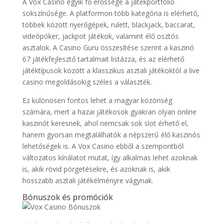
A Vox Casino egyik fő erőssége a játékportfólió
sokszínűsége. A platformon több kategória is elérhető,
többek között nyerőgépek, rulett, blackjack, baccarat,
videópóker, jackpot játékok, valamint élő osztós
asztalok. A Casino Guru összesítése szerint a kaszinó
67 játékfejlesztő tartalmait listázza, és az elérhető
játéktípusok között a klasszikus asztali játékoktól a live
casino megoldásokig széles a választék.
Ez különösen fontos lehet a magyar közönség
számára, mert a hazai játékosok gyakran olyan online
kaszinót keresnek, ahol nemcsak sok slot érhető el,
hanem gyorsan megtalálhatók a népszerű élő kaszinós
lehetőségek is. A Vox Casino ebből a szempontból
változatos kínálatot mutat, így alkalmas lehet azoknak
is, akik rövid pörgetésekre, és azoknak is, akik
hosszabb asztali játékélményre vágynak.
Bónuszok és promóciók