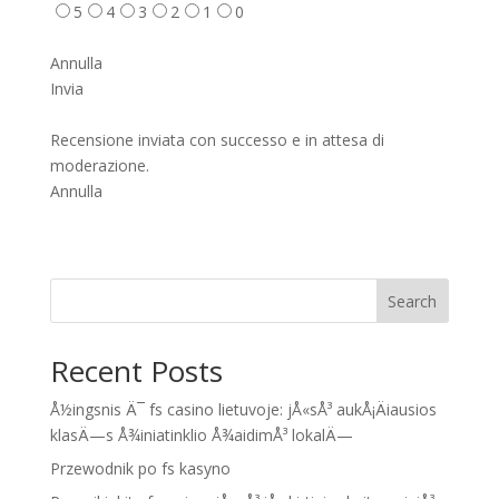
5
4
3
2
1
0
Annulla
Invia
Recensione inviata con successo e in attesa di
moderazione.
Annulla
Search
Recent Posts
Å½ingsnis Ä¯ fs casino lietuvoje: jÅ«sÅ³ aukÅ¡Äiausios
klasÄ—s Å¾iniatinklio Å¾aidimÅ³ lokalÄ—
Przewodnik po fs kasyno