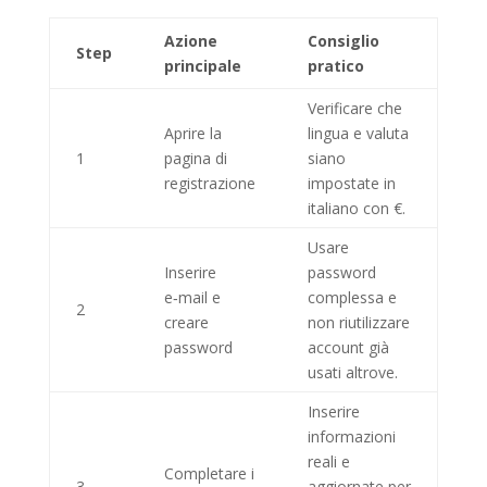
Azione
Consiglio
Step
principale
pratico
Verificare che
Aprire la
lingua e valuta
1
pagina di
siano
registrazione
impostate in
italiano con €.
Usare
Inserire
password
e‑mail e
complessa e
2
creare
non riutilizzare
password
account già
usati altrove.
Inserire
informazioni
reali e
Completare i
3
aggiornate per