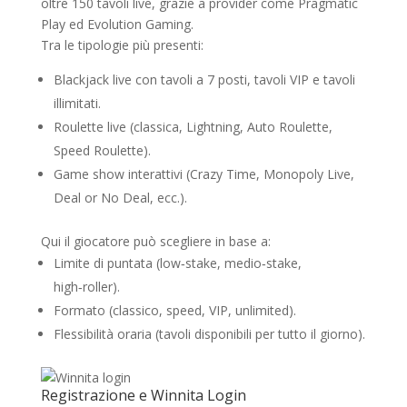
oltre 150 tavoli live, grazie a provider come Pragmatic
Play ed Evolution Gaming.
Tra le tipologie più presenti:
Blackjack live con tavoli a 7 posti, tavoli VIP e tavoli
illimitati.
Roulette live (classica, Lightning, Auto Roulette,
Speed Roulette).
Game show interattivi (Crazy Time, Monopoly Live,
Deal or No Deal, ecc.).
Qui il giocatore può scegliere in base a:
Limite di puntata (low‑stake, medio‑stake,
high‑roller).
Formato (classico, speed, VIP, unlimited).
Flessibilità oraria (tavoli disponibili per tutto il giorno).
Registrazione e Winnita Login