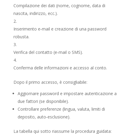
Compilazione dei dati (nome, cognome, data di
nascita, indirizzo, ecc.).
Inserimento e‑mail e creazione di una password
robusta.
Verifica del contatto (e‑mail o SMS).
Conferma delle informazioni e accesso al conto.
Dopo il primo accesso, è consigliabile:
Aggiornare password e impostare autenticazione a
due fattori (se disponibile).
Controllare preferenze (lingua, valuta, limiti di
deposito, auto‑esclusione).
La tabella qui sotto riassume la procedura guidata: