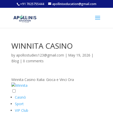
+91 7025755444
apolliniseducation@gmail.com
WINNITA CASINO
by
apollostudies123@gmail.com
|
May 19, 2026
|
Blog
|
0 comments
Winnita Casino Italia: Gioca e Vinci Ora
Casinò
Sport
VIP Club