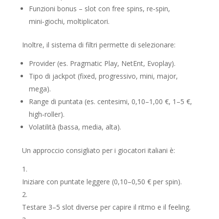
Funzioni bonus – slot con free spins, re‑spin,
mini‑giochi, moltiplicatori.
Inoltre, il sistema di filtri permette di selezionare:
Provider (es. Pragmatic Play, NetEnt, Evoplay).
Tipo di jackpot (fixed, progressivo, mini, major,
mega).
Range di puntata (es. centesimi, 0,10–1,00 €, 1–5 €,
high‑roller).
Volatilità (bassa, media, alta).
Un approccio consigliato per i giocatori italiani è:
Iniziare con puntate leggere (0,10–0,50 € per spin).
Testare 3–5 slot diverse per capire il ritmo e il feeling.