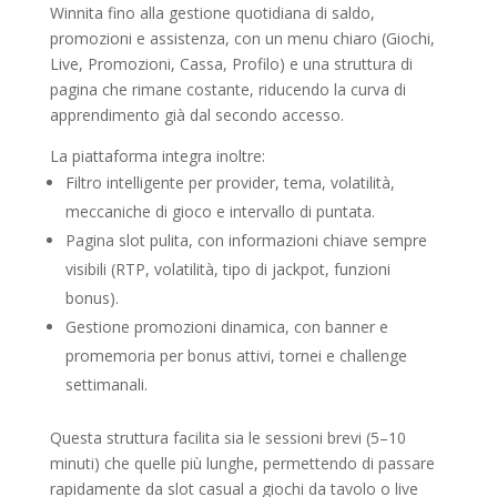
Winnita fino alla gestione quotidiana di saldo,
promozioni e assistenza, con un menu chiaro (Giochi,
Live, Promozioni, Cassa, Profilo) e una struttura di
pagina che rimane costante, riducendo la curva di
apprendimento già dal secondo accesso.
La piattaforma integra inoltre:
Filtro intelligente per provider, tema, volatilità,
meccaniche di gioco e intervallo di puntata.
Pagina slot pulita, con informazioni chiave sempre
visibili (RTP, volatilità, tipo di jackpot, funzioni
bonus).
Gestione promozioni dinamica, con banner e
promemoria per bonus attivi, tornei e challenge
settimanali.
Questa struttura facilita sia le sessioni brevi (5–10
minuti) che quelle più lunghe, permettendo di passare
rapidamente da slot casual a giochi da tavolo o live