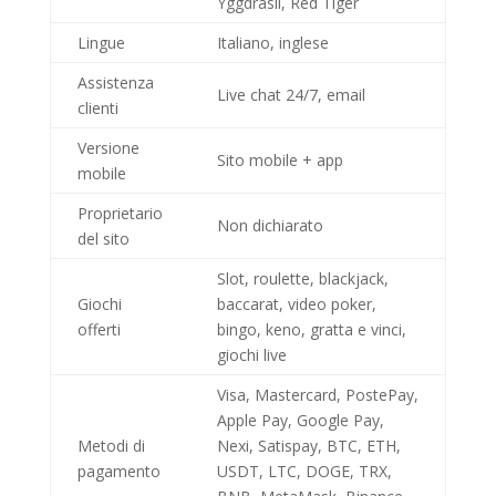
Yggdrasil, Red Tiger
Lingue
Italiano, inglese
Assistenza
Live chat 24/7, email
clienti
Versione
Sito mobile + app
mobile
Proprietario
Non dichiarato
del sito
Slot, roulette, blackjack,
Giochi
baccarat, video poker,
offerti
bingo, keno, gratta e vinci,
giochi live
Visa, Mastercard, PostePay,
Apple Pay, Google Pay,
Metodi di
Nexi, Satispay, BTC, ETH,
pagamento
USDT, LTC, DOGE, TRX,